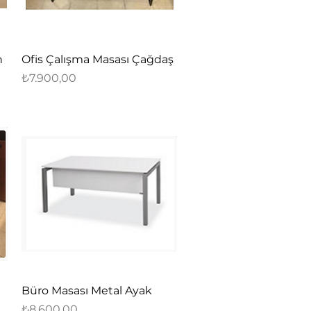
Hızlı Bakış
n
Ofis Çalışma Masası Çağdaş
Fiyat
₺7.900,00
Hızlı Bakış
Büro Masası Metal Ayak
Fiyat
₺8.600,00