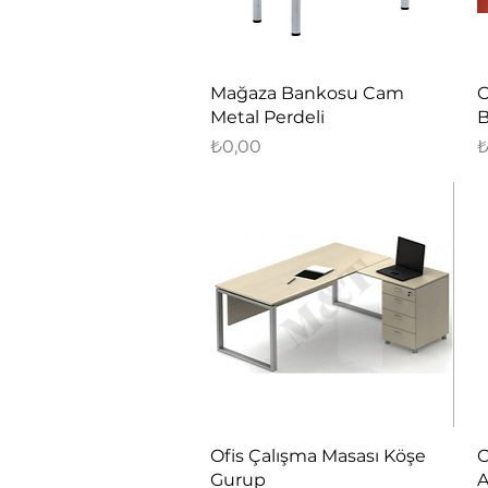
Hızlı Bakış
Mağaza Bankosu Cam
O
Metal Perdeli
B
Fiyat
F
₺0,00
₺
Hızlı Bakış
Ofis Çalışma Masası Köşe
O
Gurup
A