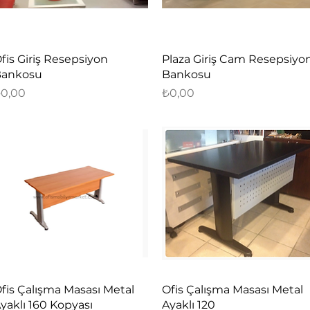
Hızlı Bakış
Hızlı Bakış
fis Giriş Resepsiyon
Plaza Giriş Cam Resepsiyo
ankosu
Bankosu
iyat
Fiyat
0,00
₺0,00
Hızlı Bakış
Hızlı Bakış
fis Çalışma Masası Metal
Ofis Çalışma Masası Metal
yaklı 160 Kopyası
Ayaklı 120