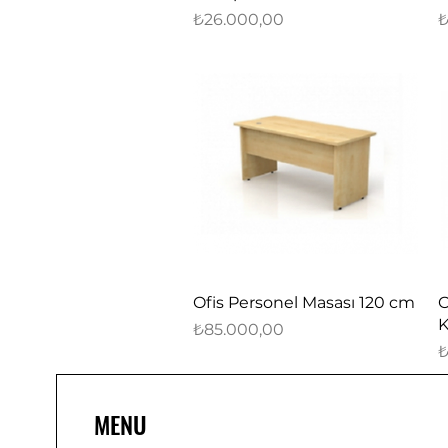
Fiyat
F
₺26.000,00
₺
Hızlı Bakış
Ofis Personel Masası 120 cm
O
K
Fiyat
₺85.000,00
F
₺
MENU