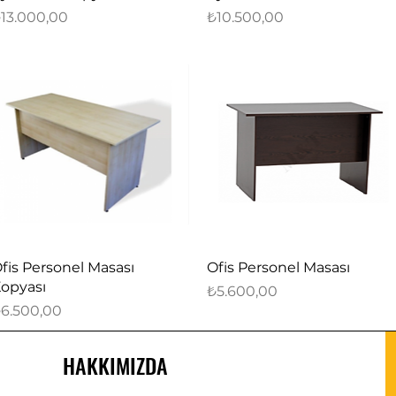
iyat
Fiyat
13.000,00
₺10.500,00
Hızlı Bakış
Hızlı Bakış
fis Personel Masası
Ofis Personel Masası
opyası
Fiyat
₺5.600,00
iyat
6.500,00
HAKKIMIZDA