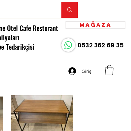
Mağaza
ne Otel Cafe Restorant
ilyaları
0532 362 69 35
ve Tedarikçisi
Giriş