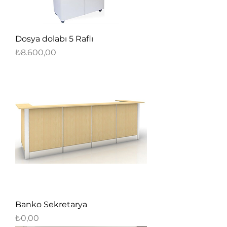
Dosya dolabı 5 Raflı
Fiyat
₺8.600,00
Banko Sekretarya
Fiyat
₺0,00