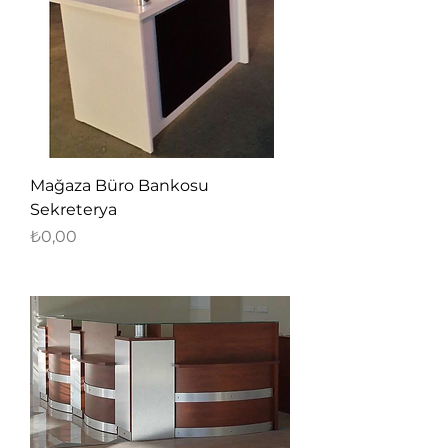
Mağaza Büro Bankosu
Sekreterya
Fiyat
₺0,00