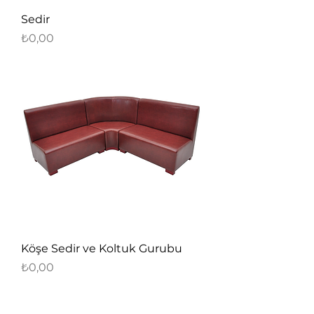
Sedir
Fiyat
₺0,00
Köşe Sedir ve Koltuk Gurubu
Fiyat
₺0,00