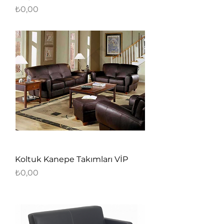
Fiyat
₺0,00
Koltuk Kanepe Takımları VİP
Fiyat
₺0,00