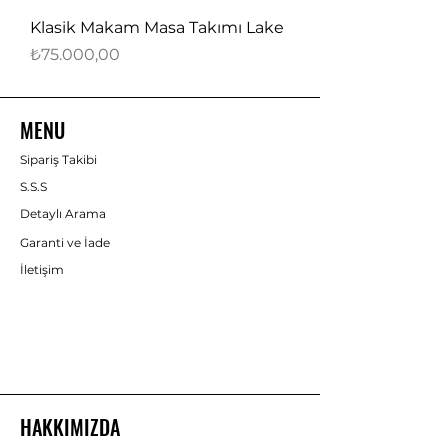
Klasik Makam Masa Takımı Lake
Fiyat
₺75.000,00
MENU
Sipariş Takibi
S.S.S
Detaylı Arama
Garanti ve İade
İletişim
HAKKIMIZDA