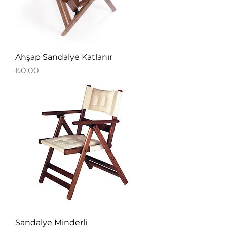
Ahşap Sandalye Katlanır
Fiyat
₺0,00
Sandalye Minderli