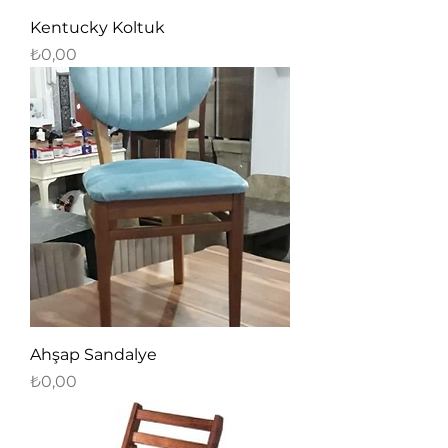
Kentucky Koltuk
Fiyat
₺0,00
Ahşap Sandalye
Fiyat
₺0,00