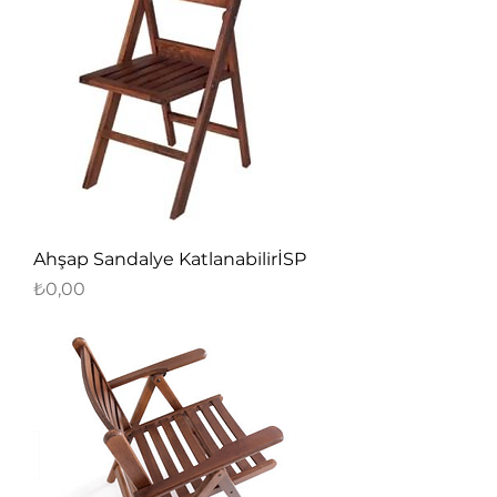
Ahşap Sandalye KatlanabilirİSP
Fiyat
₺0,00