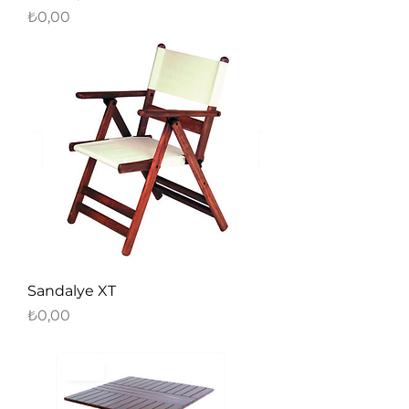
Fiyat
₺0,00
Sandalye XT
Fiyat
₺0,00