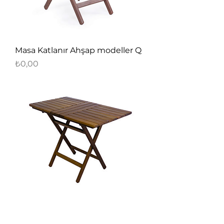
Masa Katlanır Ahşap modeller Q
Fiyat
₺0,00
Masa Katlanır Ahşap modeller