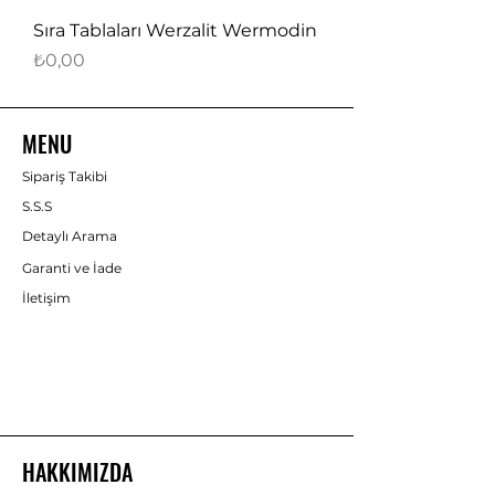
Sıra Tablaları Werzalit Wermodin
Fiyat
₺0,00
MENU
Sipariş Takibi
S.S.S
Detaylı Arama
Garanti ve İade
İletişim
HAKKIMIZDA