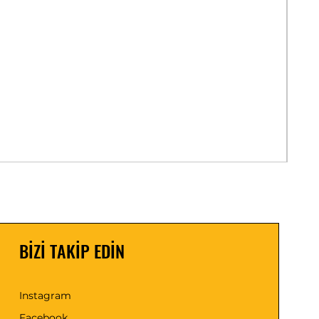
Ahş
Fiya
₺0,0
BİZİ TAKİP EDİN
Instagram
Facebook