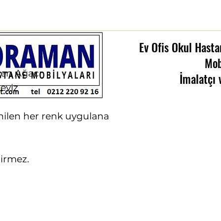
Ev Ofis Okul Hasta
Mob
rgen Ağacı
İmalatçı 
eviz
nilen her renk uygulana
irmez.