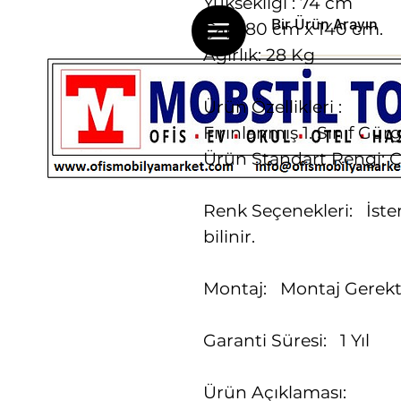
Yüksekliği : 74 cm
Çap: 80 cm x 140 cm.
Ağırlık: 28 Kg
Ürün Özellikleri :
Fırınlanmış 1. Sınıf Gü
Ürün Standart Rengi: C
Renk Seçenekleri: İste
bilinir.
Montaj: Montaj Gerekt
Garanti Süresi: 1 Yıl
Ürün Açıklaması: