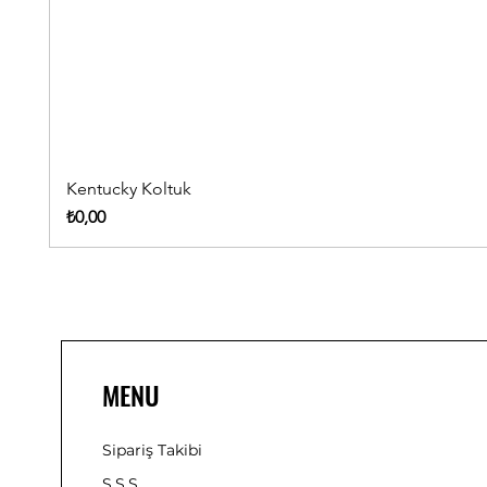
Kentucky Koltuk
Fiyat
₺0,00
MENU
Sipariş Takibi
S.S.S