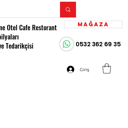
Mağaza
ne Otel Cafe Restorant
ilyaları
0532 362 69 35
ve Tedarikçisi
Giriş