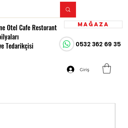
Mağaza
ne Otel Cafe Restorant
ilyaları
0532 362 69 35
ve Tedarikçisi
Giriş