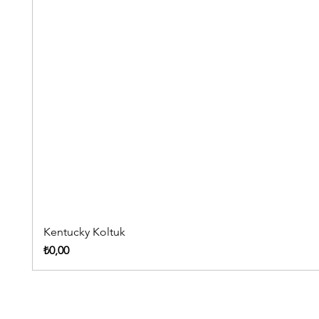
Kentucky Koltuk
Fiyat
₺0,00