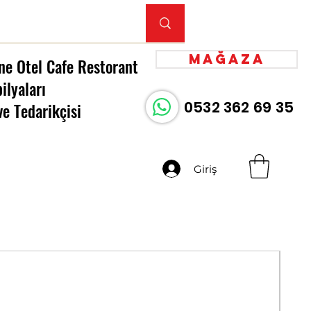
Mağaza
ne Otel Cafe Restorant
ilyaları
0532 362 69 35
ve Tedarikçisi
Giriş