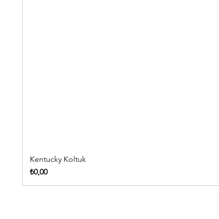
Kentucky Koltuk
Fiyat
₺0,00