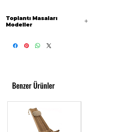
Toplantı Masaları
Modeller
Toplantı Masaları Modeller
Her model her boyutta
istenilen Ölçü ve
Renkte Toplantı ve
imalatımızdır Özel yerlere
özel imalat lar yapılır bir
Benzer Ürünler
çok modelimizi sitrmizden
görebilir en uygun
fiyatlara toplantı
masalarınız kısa sürede
hazırlanır