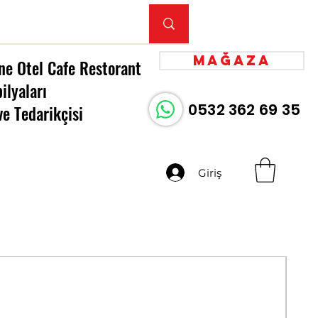
Mağaza
ne Otel Cafe Restorant
ilyaları
0532 362 69 35
ve Tedarikçisi
Giriş