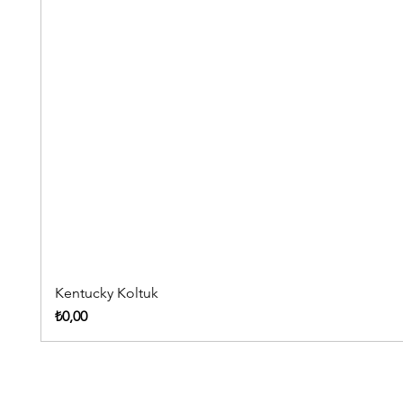
Kentucky Koltuk
Fiyat
₺0,00