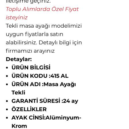
iletişime geçiniz.
Toplu Alımlarda Özel Fiyat
isteyiniz
Tekli masa ayağı modelimizi
uygun fiyatlarla satın
alabilirsiniz. Detaylı bilgi için
firmamızı arayınız
Detaylar:
ÜRÜN BİLGİSİ
ÜRÜN KODU :415 AL
ÜRÜN ADI :Masa Ayağı
Tekli
GARANTİ SÜRESİ :24 ay
ÖZELLİKLER
AYAK CİNSİ:Alüminyum-
Krom