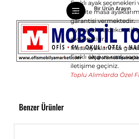
Farklı ayak seçenekleri 
A kalite masa ayaklarım
garantisi vermektedir.
Ayrıca şık ve dekoratif
şıklık getirir.
Masa ayaklarımızı güvenl
Farklı ölçü ve renk seçe
iletişime geçiniz.
Toplu Alımlarda Özel Fi
Benzer Ürünler