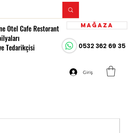
Mağaza
ne Otel Cafe Restorant
ilyaları
0532 362 69 35
ve Tedarikçisi
Giriş