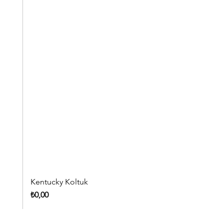
Kentucky Koltuk
Fiyat
₺0,00