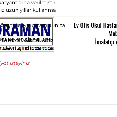
varyantlarda verilmiştir.
ız uzun yıllar kullanma
Ev Ofis Okul Hasta
 görüntüsüyle ortamlarınıza
Mob
e tercih edebilirsiniz.
İmalatçı 
nekleri için firmamızla
yat isteyiniz