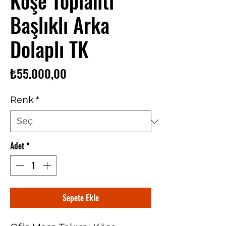
Köşe Toplantı
Başlıklı Arka
Dolaplı TK
Fiyat
₺55.000,00
Renk
*
Adet
*
Sepete Ekle