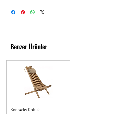
Benzer Ürünler
Kentucky Koltuk
Ahşap Sandalye