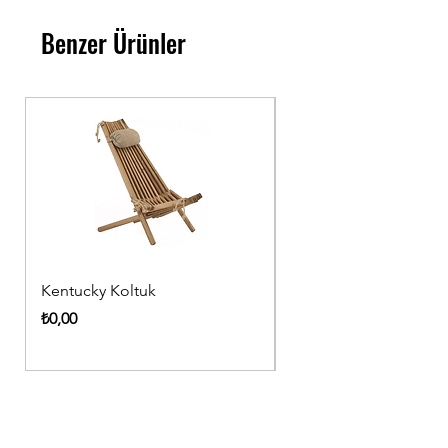
Benzer Ürünler
Kentucky Koltuk
Ahşap Sandalye
Fiyat
Fiyat
₺0,00
₺0,00