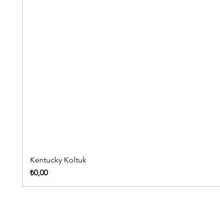
Kentucky Koltuk
Fiyat
₺0,00