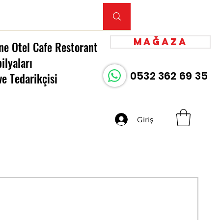
Mağaza
ne Otel Cafe Restorant
ilyaları
0532 362 69 35
ve Tedarikçisi
Giriş