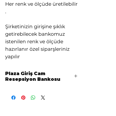
Her renk ve ölçüde üretilebilir
.
Şirketinizin girişine şıklık
getirebilecek bankomuz
istenilen renk ve ölçüde
hazırlanır özel siparşleriniz
yapılır
Plaza Giriş Cam
Resepsiyon Bankosu
Plaza Giriş Cam Resepsiyon
Bankosu
İŞ YERİ PLAZA MAGAZA
MÜŞTERİ MİSAFİR KABUL