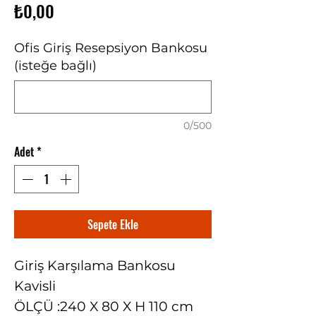
Fiyat
₺0,00
Ofis Giriş Resepsiyon Bankosu
(isteğe bağlı)
0/500
Adet
*
Sepete Ekle
Giriş Karşılama Bankosu
Kavisli
ÖLÇÜ :240 X 80 X H 110 cm