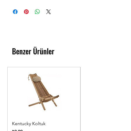
Benzer Ürünler
Kentucky Koltuk
Ahşap Sandalye