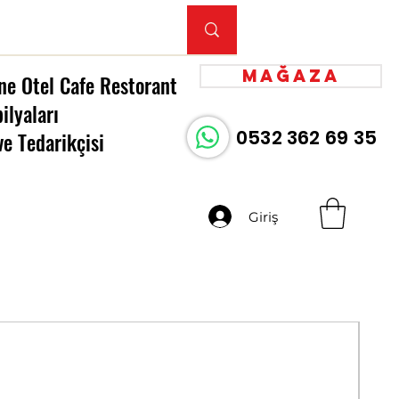
Mağaza
ne Otel Cafe Restorant
ilyaları
0532 362 69 35
ve Tedarikçisi
Giriş