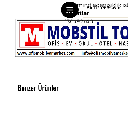
sistemınd edegişiklik is
Boyutlar
130x92x40
Benzer Ürünler