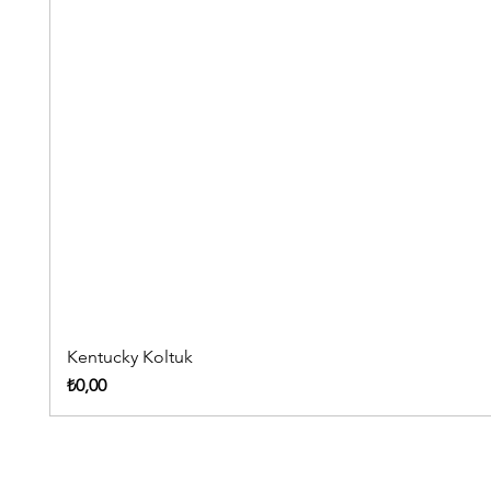
Kentucky Koltuk
Fiyat
₺0,00